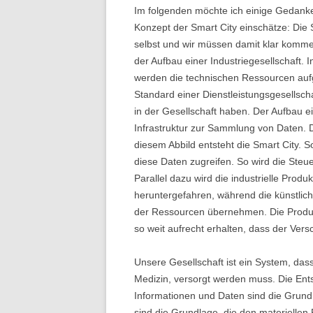
Im folgenden möchte ich einige Gedanke
KÜNSTLICHE INTELLIGENZ
Konzept der Smart City einschätze: Die 
selbst und wir müssen damit klar kommen.
FORSCHUNG UND
der Aufbau einer Industriegesellschaft. 
ENTWICKLUNG
werden die technischen Ressourcen aufg
Standard einer Dienstleistungsgesellscha
PROBLEMLÖSUNG
in der Gesellschaft haben. Der Aufbau ei
FORMELSAMMLUNGEN UND
Infrastruktur zur Sammlung von Daten. Di
TABELLENWERKE
diesem Abbild entsteht die Smart City. 
diese Daten zugreifen. So wird die Ste
VIRTUELLE WELTEN
Parallel dazu wird die industrielle Produ
heruntergefahren, während die künstlich
BIBLIOTHEKEN
der Ressourcen übernehmen. Die Produkt
so weit aufrecht erhalten, dass der Vers
ETHISCHE GRUNDSÄTZE
WISSENSCHAFTLICHE PRAXIS
Unsere Gesellschaft ist ein System, das
Medizin, versorgt werden muss. Die Ents
BRAINMACHINE
Informationen und Daten sind die Grund
sind die Grundlage, die den materielle