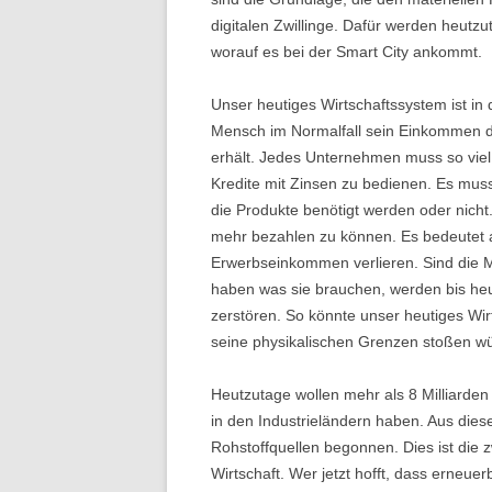
BIENENSTOCKWAAGE
BESCHR
digitalen Zwillinge. Dafür werden heutz
DIE ARB
worauf es bei der Smart City ankommt.
BIENEN
Unser heutiges Wirtschaftssystem ist in
BIENEN
Mensch im Normalfall sein Einkommen d
erhält. Jedes Unternehmen muss so viel
Kredite mit Zinsen zu bedienen. Es muss
die Produkte benötigt werden oder nicht.
mehr bezahlen zu können. Es bedeutet a
Erwerbseinkommen verlieren. Sind die M
haben was sie brauchen, werden bis heut
zerstören. So könnte unser heutiges Wir
seine physikalischen Grenzen stoßen w
Heutzutage wollen mehr als 8 Milliard
in den Industrieländern haben. Aus die
Rohstoffquellen begonnen. Dies ist di
Wirtschaft. Wer jetzt hofft, dass erne