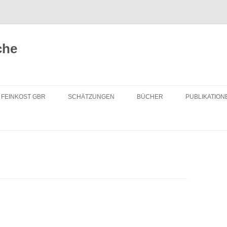
che
FEINKOST GBR
SCHÄTZUNGEN
BÜCHER
PUBLIKATION
ENERGIEWENDE
EINBLICK IN DAS VERBORGENE
UMWELT UND RESSOURCEN
SMART CITY