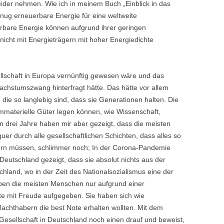
ider nehmen. Wie ich in meinem Buch „Einblick in das
enug erneuerbare Energie für eine weltweite
erbare Energie können aufgrund ihrer geringen
 nicht mit Energieträgern mit hoher Energiedichte
lschaft in Europa vernünftig gewesen wäre und das
achstumszwang hinterfragt hätte. Das hätte vor allem
die so langlebig sind, dass sie Generationen halten. Die
immaterielle Güter legen können, wie Wissenschaft,
en drei Jahre haben mir aber gezeigt, dass die meisten
uer durch alle gesellschaftlichen Schichten, dass alles so
ndern müssen, schlimmer noch; In der Corona-Pandemie
eutschland gezeigt, dass sie absolut nichts aus der
chland, wo in der Zeit des Nationalsozialismus eine der
haben die meisten Menschen nur aufgrund einer
te mit Freude aufgegeben. Sie haben sich wie
Machthabern die best Note erhalten wollten. Mit dem
 Gesellschaft in Deutschland noch einen drauf und beweist,