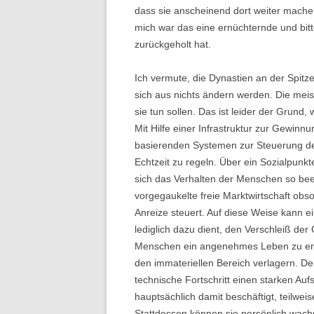
dass sie anscheinend dort weiter machen
mich war das eine ernüchternde und bit
zurückgeholt hat.
Ich vermute, die Dynastien an der Spitz
sich aus nichts ändern werden. Die me
sie tun sollen. Das ist leider der Grund
Mit Hilfe einer Infrastruktur zur Gewinnu
basierenden Systemen zur Steuerung der W
Echtzeit zu regeln. Über ein Sozialpunk
sich das Verhalten der Menschen so beein
vorgegaukelte freie Marktwirtschaft obso
Anreize steuert. Auf diese Weise kann e
lediglich dazu dient, den Verschleiß der
Menschen ein angenehmes Leben zu ermö
den immateriellen Bereich verlagern. D
technische Fortschritt einen starken Au
hauptsächlich damit beschäftigt, teilwei
Stattdessen können sie persönlich wachse