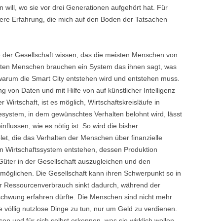
 will, wo sie vor drei Generationen aufgehört hat. Für
tere Erfahrung, die mich auf den Boden der Tatsachen
e der Gesellschaft wissen, das die meisten Menschen von
isten Menschen brauchen ein System das ihnen sagt, was
, warum die Smart City entstehen wird und entstehen muss.
ng von Daten und mit Hilfe von auf künstlicher Intelligenz
irtschaft, ist es möglich, Wirtschaftskreisläufe in
tesystem, in dem gewünschtes Verhalten belohnt wird, lässt
flussen, wie es nötig ist. So wird die bisher
let, die das Verhalten der Menschen über finanzielle
in Wirtschaftssystem entstehen, dessen Produktion
 Güter in der Gesellschaft auszugleichen und den
glichen. Die Gesellschaft kann ihren Schwerpunkt so in
er Ressourcenverbrauch sinkt dadurch, während der
fschwung erfahren dürfte. Die Menschen sind nicht mehr
se völlig nutzlose Dinge zu tun, nur um Geld zu verdienen.
n und für sich selbst erkennen, was sie wirklich wollen.