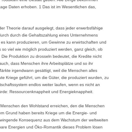
EIBUNG
utage Daten erhoben. 1 Das ist im Wesentlichen das,
EIT MIT DER
STOCKWAAGE
 der Theorie darauf ausgelegt, dass jeder erwerbsfähige
STOCKWAAGE KAUFEN
urch durch die Gehaltszahlung eines Unternehmens
 es kann produzieren, um Gewinne zu erwirtschaften und
 so viel wie möglich produziert werden, ganz gleich, ob
 Die Produktion zu drosseln bedeutet, die Kredite nicht
uch, dass Menschen ihre Arbeitsplätze und so ihr
ärkte irgendwann gesättigt, weil die Menschen alles
e Kriege geführt, um die Güter, die produziert wurden, zu
tschaftssystem endlos weiter laufen, wenn es nicht an
ürde: Ressourcenknappheit und Energieknappheit.
en Menschen den Wohlstand erreichen, den die Menschen
sem Grund haben bereits Kriege um die Energie- und
e zwingende Konsequenz aus dem Wachstum der weltweiten
uerbare Energien und Öko-Romantik dieses Problem lösen