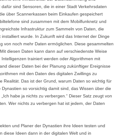
el dafür sind Sensoren, die in einer Stadt Verkehrsdaten
 die über Scannerkassen beim Einkaufen gespeichert
iltelefone sind zusammen mit dem Mobilfunknetz und
reichste Infrastruktur zum Sammeln von Daten, die
installiert wurde. In Zukunft wird das Internet der Dinge
ng von noch mehr Daten ermöglichen. Diese gesammelten
ge. Mit diesen Daten kann dann auf verschiedenste Weise
Intelligenzen trainiert werden oder Algorithmen mit
nd dieser Daten bei der Planung zukünftiger Ereignisse
lgorithmen mit den Daten des digitalen Zwillings zu
e Realität. Das ist der Grund, warum Daten so wichtig für
 Dynastien so vorsichtig damit sind, das Wissen über die
 „Ich habe ja nichts zu verbergen.“ Dieser Satz zeugt von
en. Wer nichts zu verbergen hat ist jedem, der Daten
itekten und Planer der Dynastien ihre Ideen testen und
diese Ideen dann in der digitalen Welt und in