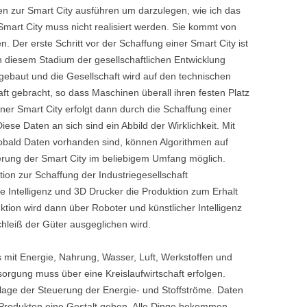
n zur Smart City ausführen um darzulegen, wie ich das
Smart City muss nicht realisiert werden. Sie kommt von
 Der erste Schritt vor der Schaffung einer Smart City ist
In diesem Stadium der gesellschaftlichen Entwicklung
ebaut und die Gesellschaft wird auf den technischen
ft gebracht, so dass Maschinen überall ihren festen Platz
ner Smart City erfolgt dann durch die Schaffung einer
ese Daten an sich sind ein Abbild der Wirklichkeit. Mit
Sobald Daten vorhanden sind, können Algorithmen auf
uerung der Smart City im beliebigem Umfang möglich.
ktion zur Schaffung der Industriegesellschaft
e Intelligenz und 3D Drucker die Produktion zum Erhalt
ion wird dann über Roboter und künstlicher Intelligenz
chleiß der Güter ausgeglichen wird.
s mit Energie, Nahrung, Wasser, Luft, Werkstoffen und
orgung muss über eine Kreislaufwirtschaft erfolgen.
lage der Steuerung der Energie- und Stoffströme. Daten
n Produkten eine Gestalt geben. Alle Dinge bekommen