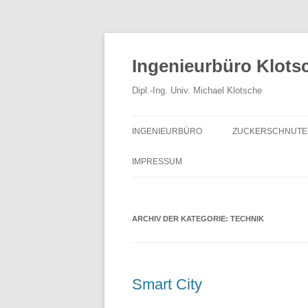
Zum
Inhalt
springen
Ingenieurbüro Klots
Dipl.-Ing. Univ. Michael Klotsche
INGENIEURBÜRO
ZUCKERSCHNUTE 
ÜBER DAS INGENIEURBÜRO
HONIGESSIG
IMPRESSUM
REFERENZEN
IMPRESSUM
MACHBARKEITSANALYSEN
ARCHIV DER KATEGORIE:
AGBS
TECHNIK
MATHEMATISCHE ANALYSEN
HAFTUNGSAUSSCHLUSS
SCHÄTZUNGEN
Smart City
DIMENSIONSLOSE KENNZAHLEN